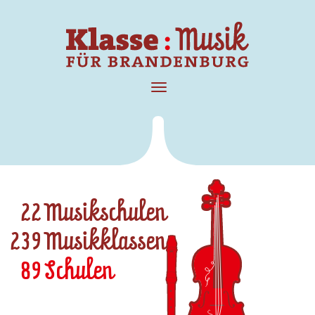
Direkt
zum
Inhalt
Navigation
aktivieren/deaktivieren
22
239
89