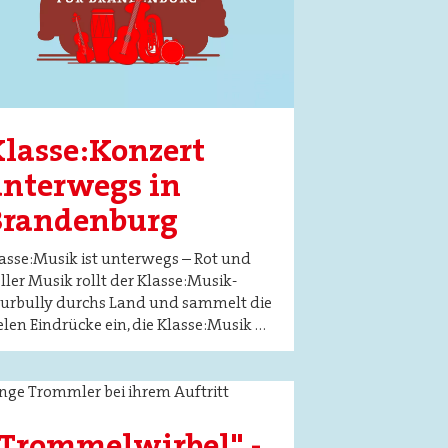
lasse:Konzert
nterwegs in
Brandenburg
asse:Musik ist unterwegs – Rot und
ller Musik rollt der Klasse:Musik-
urbully durchs Land und sammelt die
elen Eindrücke ein, die Klasse:Musik …
ge
Trommelwirbel" -