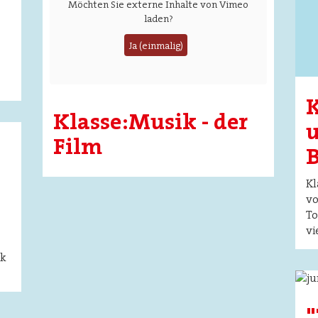
Möchten Sie externe Inhalte von
Vimeo
laden?
Ja (einmalig)
K
Klasse:Musik - der
u
Film
Kl
vo
To
vi
ik
Ima
"