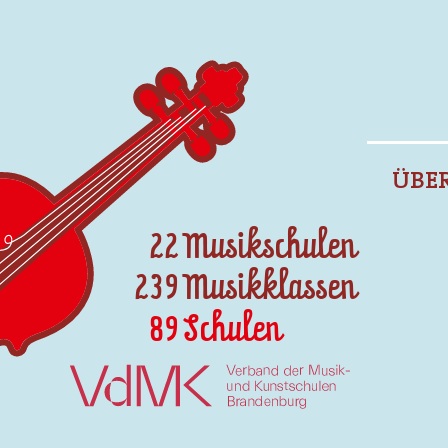
Direkt
zum
Inhalt
Main
ÜBE
navigation
22
239
89