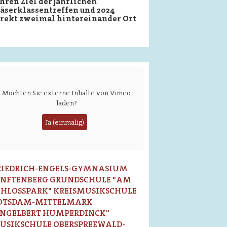
hren Ziel der jährlichen
äserklassentreffen und 2024
irekt zweimal hintereinander Ort
Möchten Sie externe Inhalte von
Vimeo
laden?
Ja (einmalig)
RIEDRICH-ENGELS-GYMNASIUM
ENFTENBERG GRUNDSCHULE "AM
CHLOSSPARK" KREISMUSIKSCHULE
OTSDAM-MITTELMARK
ENGELBERT HUMPERDINCK"
USIKSCHULE OBERSPREEWALD-