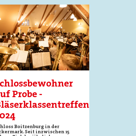
ge
Schlossbewohner
uf Probe -
läserklassentreffen
024
hloss Boitzenburg in der
kermark. Seit inzwischen 15