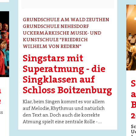
Ima
GRUNDSCHULE AM WALD ZEUTHEN
GRUNDSCHULE NEHESDORF
UCKERMÄRKISCHE MUSIK- UND
KUNSTSCHULE "FRIEDRICH
WILHELM VON REDERN"
Singstars mit
Superatmung - die
Singklassen auf
Schloss Boitzenburg
n
a
e
Klar, beim Singen kommt es vor allem
B
auf Melodie, Rhythmus und natürlich
ss
2
den Text an. Doch auch die korrekte
Atmung spielt eine zentrale Rolle - …
Sc
Uc