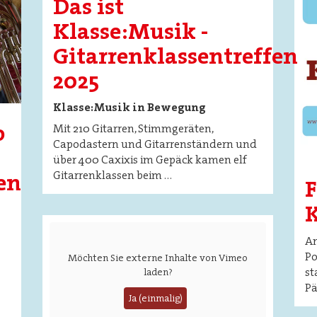
Das ist
Klasse:Musik -
Gitarrenklassentreffen
2025
Klasse:Musik in Bewegung
o
Mit 210 Gitarren, Stimmgeräten,
Capodastern und Gitarrenständern und
über 400 Caxixis im Gepäck kamen elf
Gitarrenklassen beim …
en
K
Am
Po
Möchten Sie externe Inhalte von
Vimeo
st
laden?
Pä
Ja (einmalig)