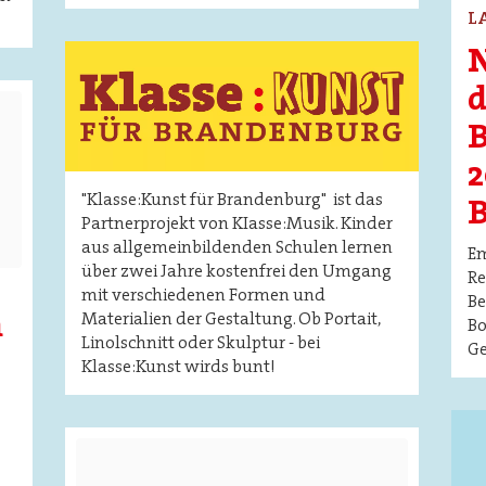
L
N
Image
d
B
2
"Klasse:Kunst für Brandenburg" ist das
B
Partnerprojekt von KIasse:Musik. Kinder
aus allgemeinbildenden Schulen lernen
Em
über zwei Jahre kostenfrei den Umgang
Re
mit verschiedenen Formen und
Be
m
Materialien der Gestaltung. Ob Portait,
Bo
Linolschnitt oder Skulptur - bei
G
Klasse:Kunst wirds bunt!
Ima