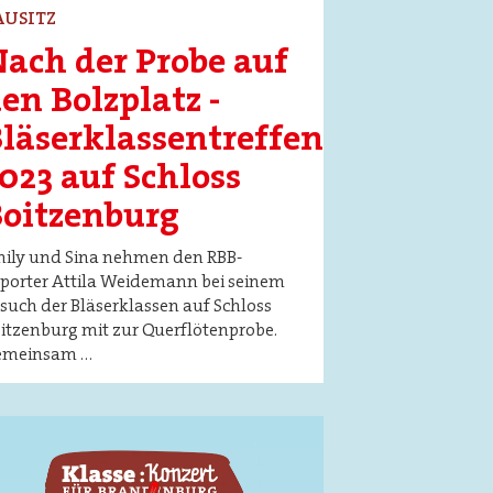
AUSITZ
ach der Probe auf
en Bolzplatz -
läserklassentreffen
023 auf Schloss
oitzenburg
ily und Sina nehmen den RBB-
porter Attila Weidemann bei seinem
such der Bläserklassen auf Schloss
itzenburg mit zur Querflötenprobe.
emeinsam …
ge