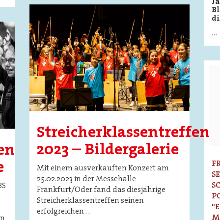
Ja
Image
Bl
d
…
Streicherklassentreffen
2023 – Bildergalerie
en
e
F
Mit einem ausverkauften Konzert am
S
25.02.2023 in der Messehalle
S
BS
Frankfurt/Oder fand das diesjährige
P
Streicherklassentreffen seinen
"
erfolgreichen …
M
on