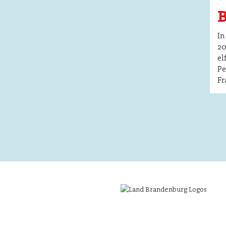
B
In
20
el
Pe
Fr
Image